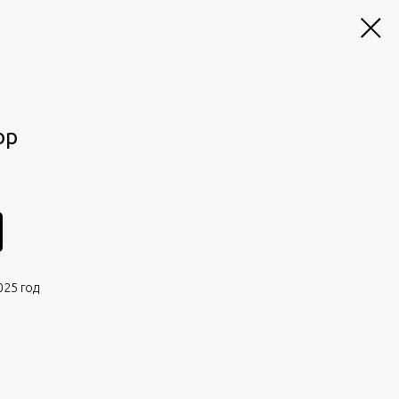
ор
025 год