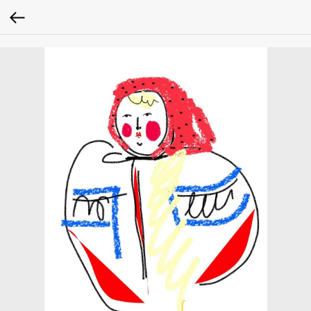
google-site-verification: google2fc39a7598531cef.html