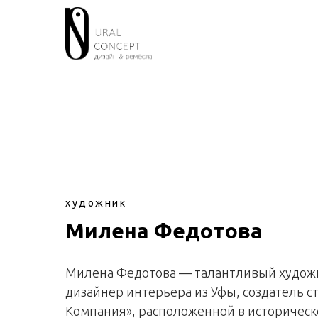
google-site-verification: google2fc39a7598531cef.html
ПРОЕКТЫ
КАТА
художник
Милена Федотова
Милена Федотова — талантливый худож
дизайнер интерьера из Уфы, создатель с
Компания», расположенной в историческо