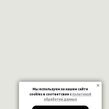
Mы используем на нашем сайте
Mы используем на нашем сайте
cookies в соответсвии с
cookies в соответсвии с
политикой
политикой
обработки данных
обработки данных