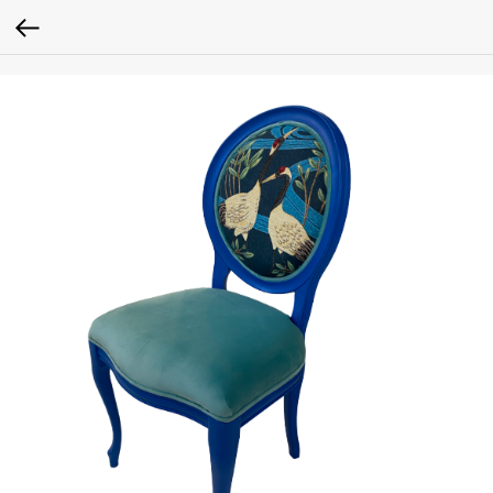
google-site-verification: google2fc39a7598531cef.html