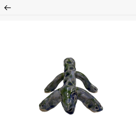
google-site-verification: google2fc39a7598531cef.html